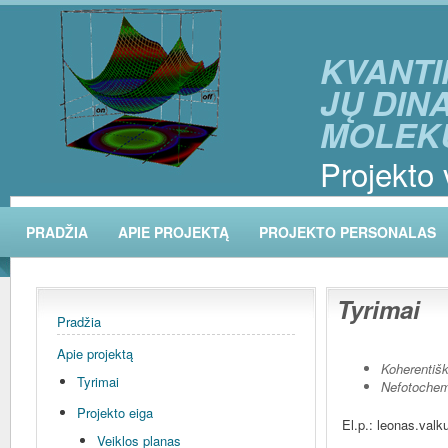
KVANTI
JŲ DIN
MOLEK
Projekto 
PRADŽIA
APIE PROJEKTĄ
PROJEKTO PERSONALAS
Tyrimai
Pradžia
Apie projektą
Koherentiš
Tyrimai
Nefotochem
Projekto eiga
El.p.: leonas.valk
Veiklos planas