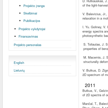
D. Rutkauskas, J.
of the light-harve
Projekto įranga
Skelbimai
V. Balevicius, Jr
relaxation in a mo
Publikacijos
I. Yu. Goliney, V.
Projekto vykdytojai
energy spectra and
photosynthetic ba
Finansavimas
S. Toliautas, J.
Projekto personalas
properties of be
M. Macernis, J. S
structurally defo
English
Lietuvių
V. Butkus, D. Zig
2D spectrum of mo
2011
Butkus, V., Gelzin
of 2D spectra of 
Mančal, T., Balevi
Phys. Chem. A 11