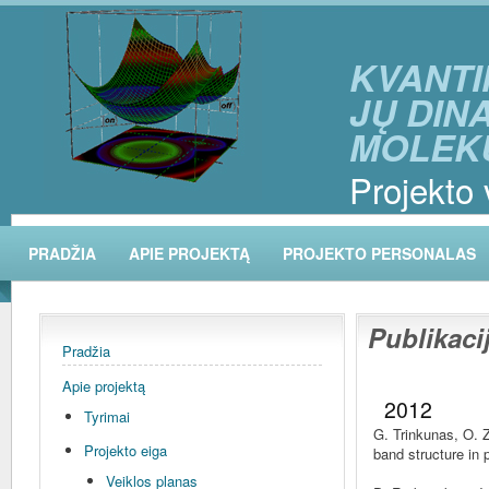
KVANTI
JŲ DIN
MOLEK
Projekto 
PRADŽIA
APIE PROJEKTĄ
PROJEKTO PERSONALAS
Publikaci
Pradžia
Apie projektą
2012
Tyrimai
G. Trinkunas, O. Z
Projekto eiga
band structure in 
Veiklos planas