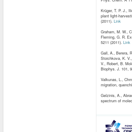
Krüger, T. P. J., 
plant light-harves
(2011).
Link
Graham, M. W., Ch
Fleming, G. R. Ex
5211 (2011).
Link
Gall, A., Berera, 
Stoichkova, K. V.,
V., Robert, B. Mole
Biophys. J. 101, 
Valkunas, L., Chme
migration, quench
Gelzinis, A., Abra
spectrum of molec